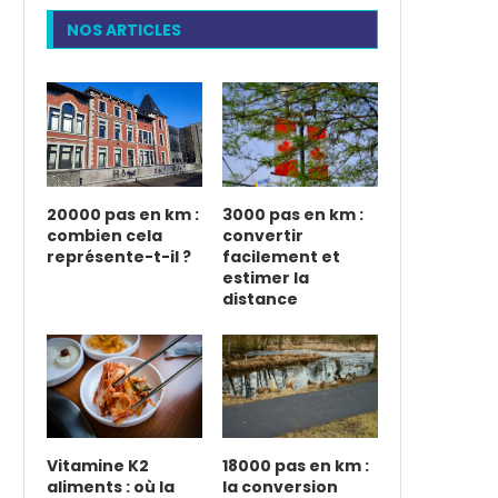
NOS ARTICLES
20000 pas en km :
3000 pas en km :
combien cela
convertir
représente-t-il ?
facilement et
estimer la
distance
Vitamine K2
18000 pas en km :
aliments : où la
la conversion