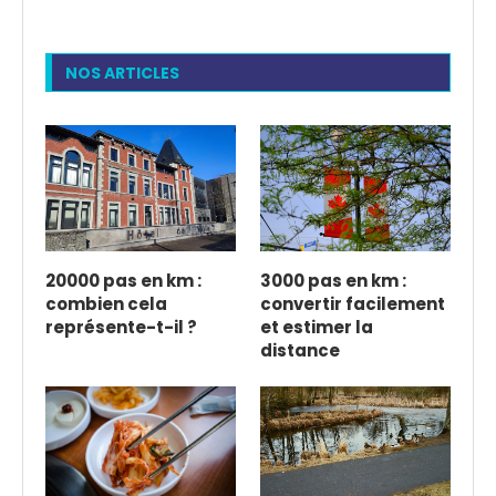
NOS ARTICLES
20000 pas en km :
3000 pas en km :
combien cela
convertir facilement
représente-t-il ?
et estimer la
distance