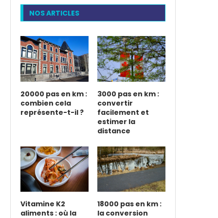
NOS ARTICLES
20000 pas en km :
3000 pas en km :
combien cela
convertir
représente-t-il ?
facilement et
estimer la
distance
Vitamine K2
18000 pas en km :
aliments : où la
la conversion