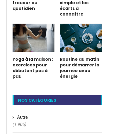
trouver au
simple et les
quotidien
écarts à
connaître
Yoga à la maison :
Routine du matin
exercices pour
pour démarrer la
débutant pas à
journée avec
pas
énergie
NOS CATÉGORIES
Autre
(1 905)