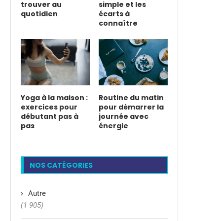
trouver au
simple et les
quotidien
écarts à
connaître
Yoga à la maison :
Routine du matin
exercices pour
pour démarrer la
débutant pas à
journée avec
pas
énergie
NOS CATÉGORIES
Autre
(1 905)