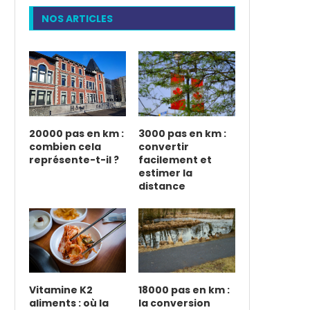
NOS ARTICLES
20000 pas en km :
3000 pas en km :
combien cela
convertir
représente-t-il ?
facilement et
estimer la
distance
Vitamine K2
18000 pas en km :
aliments : où la
la conversion