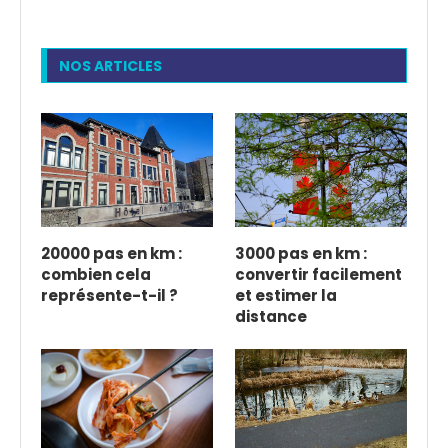
NOS ARTICLES
20000 pas en km :
3000 pas en km :
combien cela
convertir facilement
représente-t-il ?
et estimer la
distance