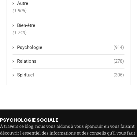
Autre
(1 905)
Bien-être
(1 743)
Psychologie
(914)
Relations
(278)
Spirituel
(306)
PSYCHOLOGIE SOCIALE
À travers ce blog, nous vous aidons à vous épanouir en vous faisant
découvrir l’essentiel des informations et des conseils qu’il vous faut