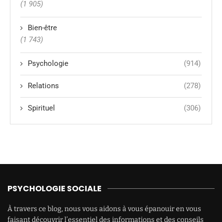
(1 905)
Bien-être
(1 743)
Psychologie
(914)
Relations
(278)
Spirituel
(306)
PSYCHOLOGIE SOCIALE
À travers ce blog, nous vous aidons à vous épanouir en vous
faisant découvrir l’essentiel des informations et des conseils