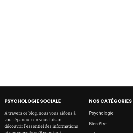
PSYCHOLOGIE SOCIALE
NOS CATÉGORIES
Psychologie
À travers ce blog, nous vous aidons à
vous épanouir en vous faisant
Bien-être
découvrir l’essentiel des informations
et des conseils qu’il vous faut