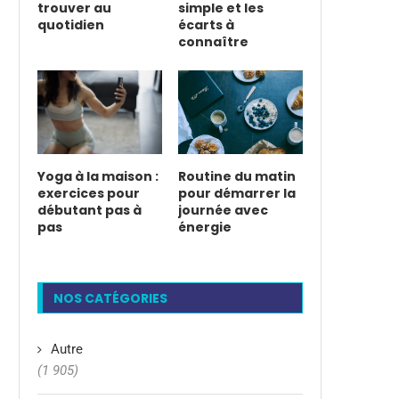
trouver au
simple et les
quotidien
écarts à
connaître
Yoga à la maison :
Routine du matin
exercices pour
pour démarrer la
débutant pas à
journée avec
pas
énergie
NOS CATÉGORIES
Autre
(1 905)