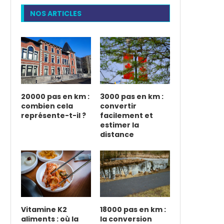
NOS ARTICLES
20000 pas en km :
3000 pas en km :
combien cela
convertir
représente-t-il ?
facilement et
estimer la
distance
Vitamine K2
18000 pas en km :
aliments : où la
la conversion