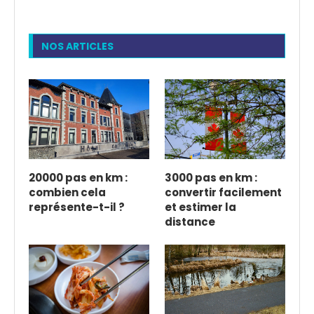
NOS ARTICLES
20000 pas en km :
3000 pas en km :
combien cela
convertir facilement
représente-t-il ?
et estimer la
distance