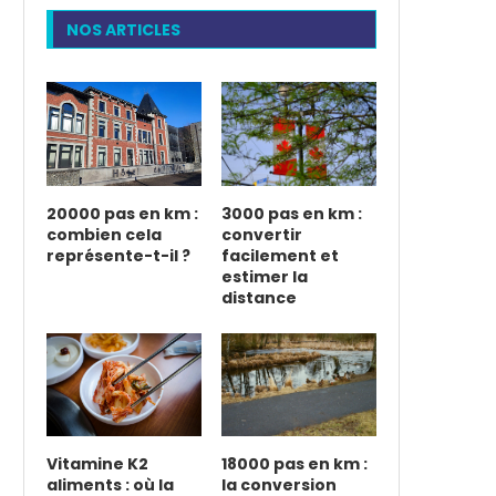
NOS ARTICLES
20000 pas en km :
3000 pas en km :
combien cela
convertir
représente-t-il ?
facilement et
estimer la
distance
Vitamine K2
18000 pas en km :
aliments : où la
la conversion