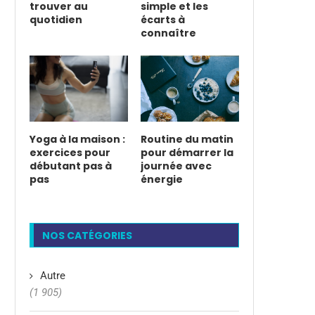
trouver au
simple et les
quotidien
écarts à
connaître
Yoga à la maison :
Routine du matin
exercices pour
pour démarrer la
débutant pas à
journée avec
pas
énergie
NOS CATÉGORIES
Autre
(1 905)