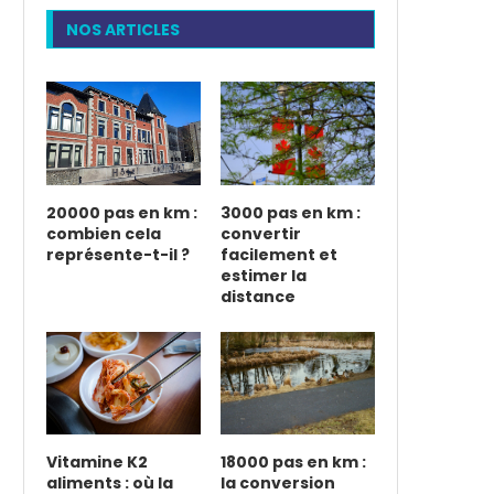
NOS ARTICLES
20000 pas en km :
3000 pas en km :
combien cela
convertir
représente-t-il ?
facilement et
estimer la
distance
Vitamine K2
18000 pas en km :
aliments : où la
la conversion