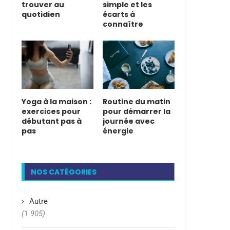
trouver au
simple et les
quotidien
écarts à
connaître
Yoga à la maison :
Routine du matin
exercices pour
pour démarrer la
débutant pas à
journée avec
pas
énergie
NOS CATÉGORIES
Autre
(1 905)