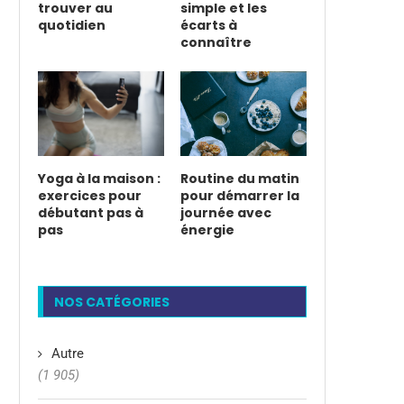
trouver au
simple et les
quotidien
écarts à
connaître
Yoga à la maison :
Routine du matin
exercices pour
pour démarrer la
débutant pas à
journée avec
pas
énergie
NOS CATÉGORIES
Autre
(1 905)