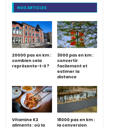
NOS ARTICLES
20000 pas en km :
3000 pas en km :
combien cela
convertir
représente-t-il ?
facilement et
estimer la
distance
Vitamine K2
18000 pas en km :
aliments : où la
la conversion