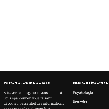
PSYCHOLOGIE SOCIALE
NOS CATÉGORIES
Psychologie
À travers ce blog, nous vous aidons à
vous épanouir en vous faisant
Bien-être
découvrir l’essentiel des informations
et des conseils qu’il vous faut