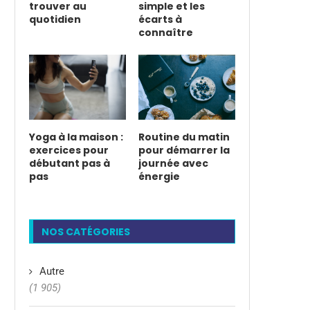
trouver au
simple et les
quotidien
écarts à
connaître
Yoga à la maison :
Routine du matin
exercices pour
pour démarrer la
débutant pas à
journée avec
pas
énergie
NOS CATÉGORIES
Autre
(1 905)