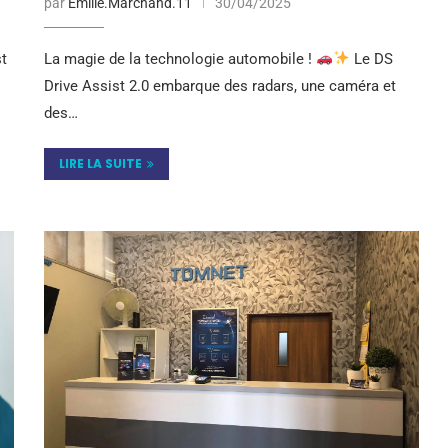
par
Emilie.Marchand.11
30/04/2025
st
La magie de la technologie automobile !
Le DS
Drive Assist 2.0 embarque des radars, une caméra et
des…
LIRE LA SUITE