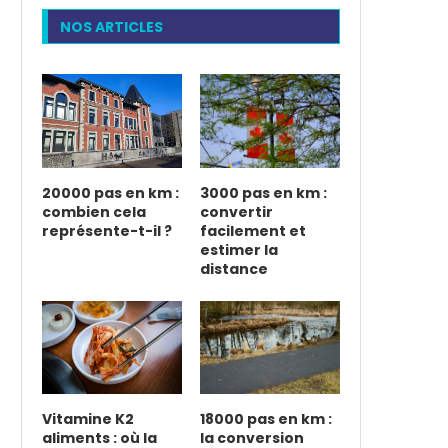
NOS ARTICLES
20000 pas en km :
3000 pas en km :
combien cela
convertir
représente-t-il ?
facilement et
estimer la
distance
Vitamine K2
18000 pas en km :
aliments : où la
la conversion