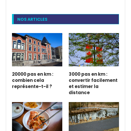
NOS ARTICLES
20000 pas en km :
3000 pas en km :
combien cela
convertir facilement
représente-t-il ?
et estimer la
distance