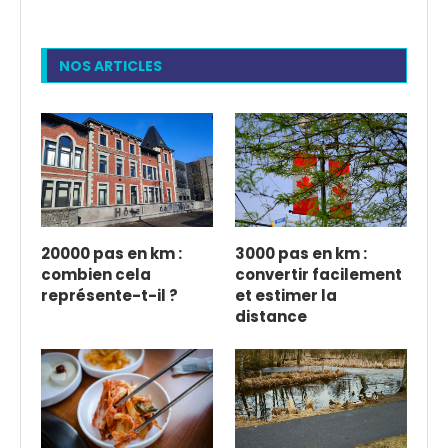
NOS ARTICLES
20000 pas en km :
3000 pas en km :
combien cela
convertir facilement
représente-t-il ?
et estimer la
distance