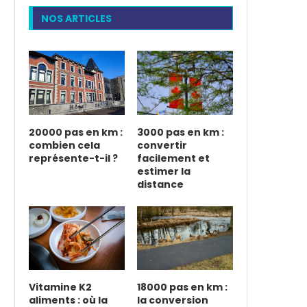
NOS ARTICLES
20000 pas en km :
3000 pas en km :
combien cela
convertir
représente-t-il ?
facilement et
estimer la
distance
Vitamine K2
18000 pas en km :
aliments : où la
la conversion