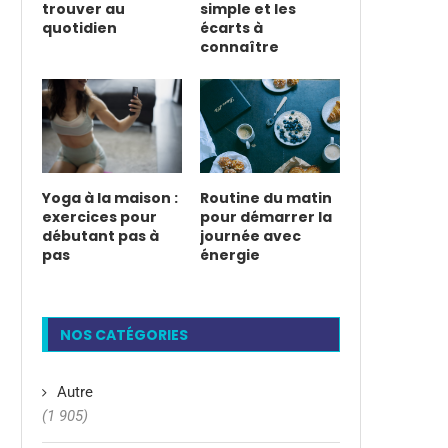
trouver au
simple et les
quotidien
écarts à
connaître
Yoga à la maison :
Routine du matin
exercices pour
pour démarrer la
débutant pas à
journée avec
pas
énergie
NOS CATÉGORIES
Autre
(1 905)