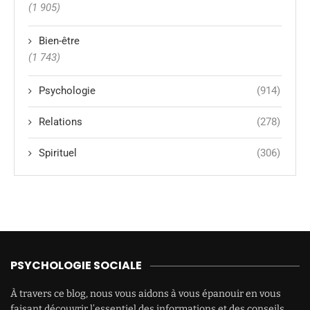
(1 905)
Bien-être
(1 743)
Psychologie
(914)
Relations
(278)
Spirituel
(306)
PSYCHOLOGIE SOCIALE
À travers ce blog, nous vous aidons à vous épanouir en vous
faisant découvrir l’essentiel des informations et des conseils