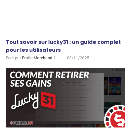
Tout savoir sur lucky31 : un guide complet
pour les utilisateurs
Ecrit par
Emilie.Marchand.11
08/11/2025