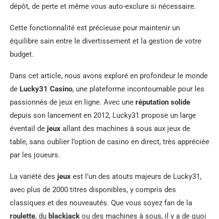
dépôt, de perte et même vous auto-exclure si nécessaire.
Cette fonctionnalité est précieuse pour maintenir un
équilibre sain entre le divertissement et la gestion de votre
budget.
Dans cet article, nous avons exploré en profondeur le monde
de
Lucky31 Casino
, une plateforme incontournable pour les
passionnés de jeux en ligne. Avec une
réputation solide
depuis son lancement en 2012, Lucky31 propose un large
éventail de
jeux
allant des machines à sous aux jeux de
table, sans oublier l’option de casino en direct, très appréciée
par les joueurs.
La variété des
jeux
est l’un des atouts majeurs de Lucky31,
avec plus de 2000 titres disponibles, y compris des
classiques et des nouveautés. Que vous soyez fan de la
roulette
, du
blackjack
ou des machines à sous, il y a de quoi