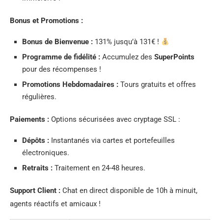
Bonus et Promotions :
Bonus de Bienvenue :
131% jusqu’à 131€ !
Programme de fidélité :
Accumulez des
SuperPoints
pour des récompenses !
Promotions Hebdomadaires :
Tours gratuits et offres
régulières.
Paiements :
Options sécurisées avec cryptage SSL :
Dépôts :
Instantanés via cartes et portefeuilles
électroniques.
Retraits :
Traitement en 24-48 heures.
Support Client :
Chat en direct disponible de 10h à minuit,
agents réactifs et amicaux !