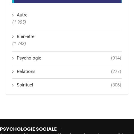
Autre
(1 905)
Bien-être
(1 743)
Psychologie
(914)
Relations
(277)
Spirituel
(306)
PSYCHOLOGIE SOCIALE