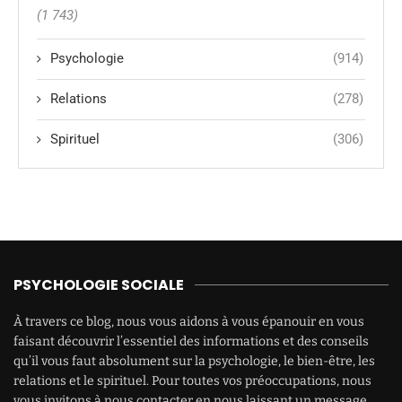
(1 743)
Psychologie
(914)
Relations
(278)
Spirituel
(306)
PSYCHOLOGIE SOCIALE
À travers ce blog, nous vous aidons à vous épanouir en vous
faisant découvrir l’essentiel des informations et des conseils
qu’il vous faut absolument sur la psychologie, le bien-être, les
relations et le spirituel. Pour toutes vos préoccupations, nous
vous invitons à nous contacter en nous laissant un message.