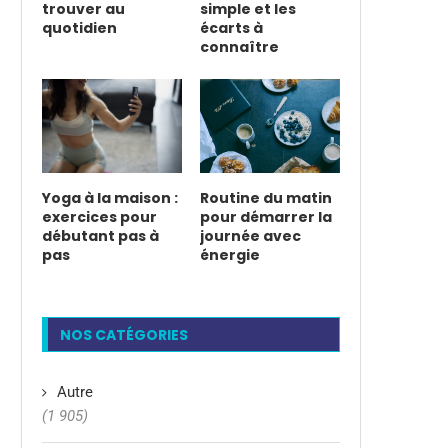
trouver au
simple et les
quotidien
écarts à
connaître
Yoga à la maison :
Routine du matin
exercices pour
pour démarrer la
débutant pas à
journée avec
pas
énergie
NOS CATÉGORIES
Autre
(1 905)