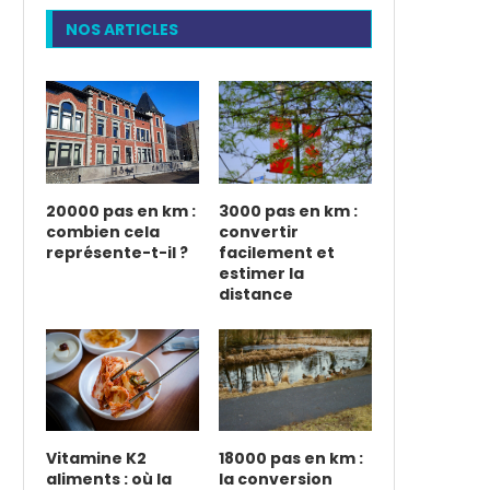
NOS ARTICLES
20000 pas en km :
3000 pas en km :
combien cela
convertir
représente-t-il ?
facilement et
estimer la
distance
Vitamine K2
18000 pas en km :
aliments : où la
la conversion