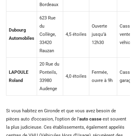
Bordeaux
623 Rue
du
Ouverte
Casse,
Dubourg
Collège,
4,5 étoiles
jusqu’à
vente d
Automobiles
33420
12h30
véhicul
Rauzan
20 Rue du
LAPOULE
Ponteils,
Fermée,
Casse,
4,0 étoiles
Roland
33980
ouvre à 9h
garage
Audenge
Si vous habitez en Gironde et que vous avez besoin de
pièces auto d’occasion, l’option de l’
auto casse
est souvent
la plus judicieuse. Ces établissements, également appelés
centres de VHU (Véhicules Hors d’Usage), récupèrent des