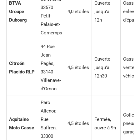
BTVA
Ouverte
Casse,
33570
Groupe
4,0 étoiles
jusqu’à
enlèvem
Petit-
Dubourg
12h
d’épave
Palais-et-
Cornemps
44 Rue
Jean
Ouverte
Casse,
Citroën
Pagès,
4,5 étoiles
jusqu’à
vente d
Placido RLP
33140
12h30
véhicul
Villenave-
d’Ornon
Parc
Alienor,
Collect
Aquitaine
Rue
Fermée,
4,5 étoiles
pneus,
Moto Casse
Suffren,
ouvre à 9h
garage
33300