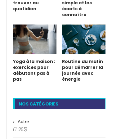
trouver au
simple et les
quotidien
écarts à
connaître
Yoga à la maison :
Routine du matin
exercices pour
pour démarrer la
débutant pas à
journée avec
pas
énergie
NOS CATÉGORIES
Autre
(1 905)