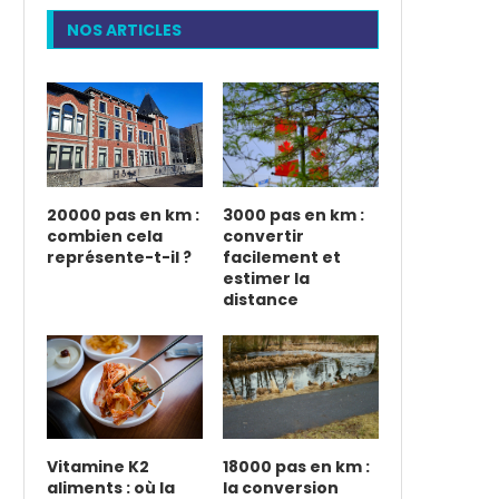
NOS ARTICLES
20000 pas en km :
3000 pas en km :
combien cela
convertir
représente-t-il ?
facilement et
estimer la
distance
Vitamine K2
18000 pas en km :
aliments : où la
la conversion