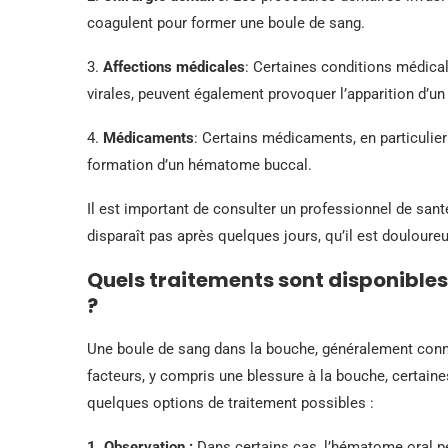
coagulent pour former une boule de sang.
3.
Affections médicales
: Certaines conditions médica
virales, peuvent également provoquer l’apparition d’
4.
Médicaments
: Certains médicaments, en particulier
formation d’un hématome buccal.
Il est important de consulter un professionnel de san
disparaît pas après quelques jours, qu’il est doulour
Quels traitements sont disponible
?
Une boule de sang dans la bouche, généralement conn
facteurs, y compris une blessure à la bouche, certain
quelques options de traitement possibles :
1. Observation :
Dans certains cas, l’hématome oral p