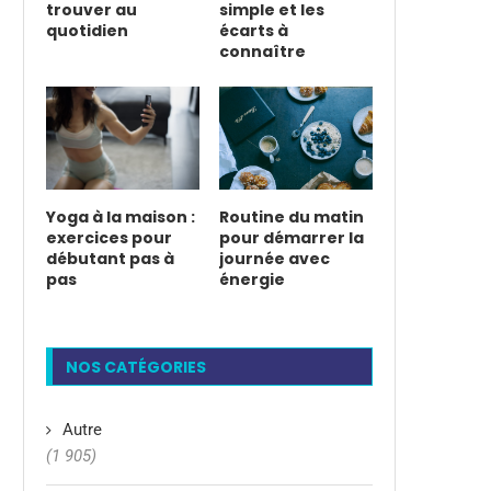
trouver au
simple et les
quotidien
écarts à
connaître
Yoga à la maison :
Routine du matin
exercices pour
pour démarrer la
débutant pas à
journée avec
pas
énergie
NOS CATÉGORIES
Autre
(1 905)