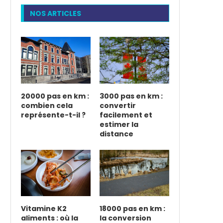
NOS ARTICLES
20000 pas en km :
3000 pas en km :
combien cela
convertir
représente-t-il ?
facilement et
estimer la
distance
Vitamine K2
18000 pas en km :
aliments : où la
la conversion