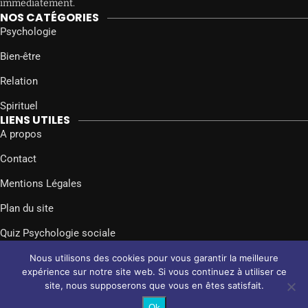
immédiatement.
NOS CATÉGORIES
Psychologie
Bien-être
Relation
Spirituel
LIENS UTILES
A propos
Contact
Mentions Légales
Plan du site
Quiz Psychologie sociale
SUIVEZ-NOUS SUR
Nous utilisons des cookies pour vous garantir la meilleure
Facebook
Twitter
Instagram
expérience sur notre site web. Si vous continuez à utiliser ce
site, nous supposerons que vous en êtes satisfait.
@2024 – Tous droits réservés.
Psychologie Sociale
Ok