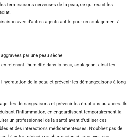
les terminaisons nerveuses de la peau, ce qui réduit les
diat.
naison avec d’autres agents actifs pour un soulagement à
aggravées par une peau sèche.
en retenant l’humidité dans la peau, soulageant ainsi les
 l’hydratation de la peau et prévenir les démangeaisons à long
ger les démangeaisons et prévenir les éruptions cutanées. Ils
éduisant l’inflammation, en engourdissant temporairement la
lter un professionnel de la santé avant d’utiliser ces
ables et des interactions médicamenteuses. N’oubliez pas de
conseil à votre médecin ou pharmacien si vous avez des