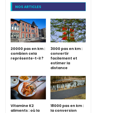
NOS ARTICLES
20000 pas en km :
3000 pas en km :
combien cela
convertir
représente-t-il ?
facilement et
estimer la
distance
Vitamine K2
18000 pas en km :
aliments : où la
la conversion