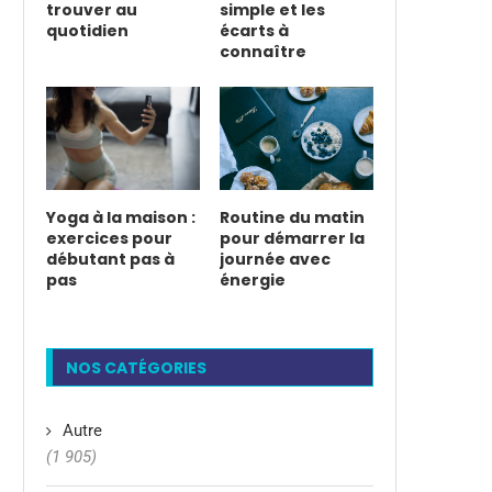
trouver au
simple et les
quotidien
écarts à
connaître
Yoga à la maison :
Routine du matin
exercices pour
pour démarrer la
débutant pas à
journée avec
pas
énergie
NOS CATÉGORIES
Autre
(1 905)