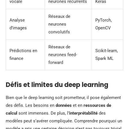
vocale
neurones récurrents
Keras
Réseaux de
Analyse
PyTorch,
neurones
d’images
OpenCV
convolutifs
Réseaux de
Prédictions en
Scikit-learn,
neurones feed-
finance
Spark ML
forward
Défis et limites du deep learning
Bien que le deep learning soit prometteur, il pose également
des défis. Les besoins en
données
et en
ressources de
calcul
sont immenses. De plus, l’
interprétabilité
des
modèles peut s’avérer compliquée. Comprendre pourquoi un
modèle a pris une certaine décision n’est pas toujours trivial.