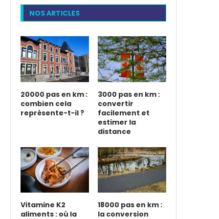
NOS ARTICLES
20000 pas en km :
3000 pas en km :
combien cela
convertir
représente-t-il ?
facilement et
estimer la
distance
Vitamine K2
18000 pas en km :
aliments : où la
la conversion