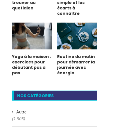
trouver au
simple et les
quotidien
écarts à
connaître
Yoga à la maison :
Routine du matin
exercices pour
pour démarrer la
débutant pas à
journée avec
pas
énergie
NOS CATÉGORIES
Autre
(1 905)