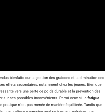
endus bienfaits sur la gestion des graisses et la diminution des
à ses effets secondaires, notamment chez les jeunes. Bien que
ressante vers une perte de poids durable et la prévention des
her sur ses possibles inconvénients. Parmi ceux-ci, la
fatigue
te pratique n’est pas menée de manière équilibrée. Tandis que
s, une pratique excessive peut rapidement entraîner une