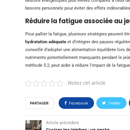
besoins énergétiques plus élevés comparés à ceux des a
besoins personnels pour éviter des effets indésirable
Réduire la fatigue associée au j
Pour pallier la fatigue, plusieurs stratégies peuvent êt
hydratation adéquate
et d’intégrer des pauses régulièr
conseillé d’adopter une alimentation équilibrée lors 
nutriments potentiellement manquants pendant le jeû
méthode 5:2, peut aider à réduire l’impact de la fatigue
Notez cet article
Facebook
Twitter
PARTAGER
Article précédent
Croiser les jambes : un geste