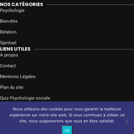
NOS CATÉGORIES
Psychologie
Bien-être
Relation
Spirituel
LIENS UTILES
A propos
Contact
Mentions Légales
Plan du site
Quiz Psychologie sociale
SUIVEZ-NOUS SUR
Nous utilisons des cookies pour vous garantir la meilleure
Facebook
Twitter
Instagram
expérience sur notre site web. Si vous continuez à utiliser ce
site, nous supposerons que vous en êtes satisfait.
@2024 – Tous droits réservés.
Psychologie Sociale
Ok