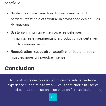
bénéfique.
Santé intestinale :
améliore le fonctionnement de la
barrière intestinale et favorise la croissance des cellules
de l’intestin.
Système immunitaire :
renforce les défenses
immunitaires en augmentant la production de certaines
cellules immunitaires.
Récupération musculaire :
accélère la réparation des
muscles après un exercice intense.
Conclusion
Nature research paper: SLC38A2 and glutamine
Nous utilisons des cookies pour vous garantir la meilleure
signalling in cDC1s dictate anti-tumour immunity
expérience sur notre site web. Si vous continuez à utiliser ce
site, nous supposerons que vous en êtes satisfait.
https://t.co/wIWxtFGchk
— nature (@Nature)
July 5, 2023
Ok