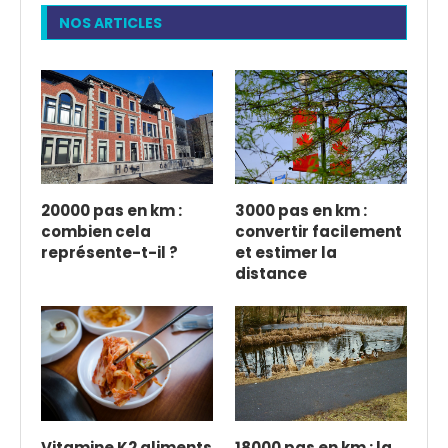
NOS ARTICLES
20000 pas en km :
3000 pas en km :
combien cela
convertir facilement
représente-t-il ?
et estimer la
distance
Vitamine K2 aliments
18000 pas en km : la