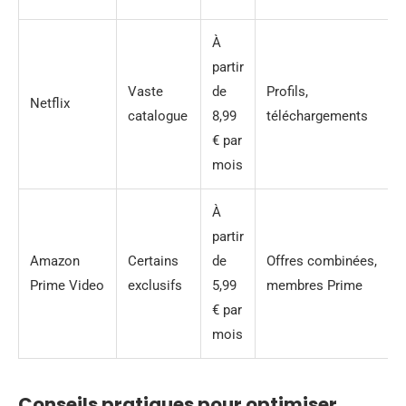
À
partir
Vaste
de
Profils,
Netflix
catalogue
8,99
téléchargements
€ par
mois
À
partir
Amazon
Certains
de
Offres combinées,
Prime Video
exclusifs
5,99
membres Prime
€ par
mois
Conseils pratiques pour optimiser