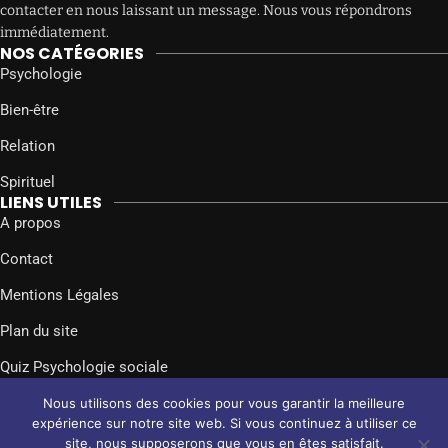
contacter en nous laissant un message. Nous vous répondrons
immédiatement.
NOS CATÉGORIES
Psychologie
Bien-être
Relation
Spirituel
LIENS UTILES
A propos
Contact
Mentions Légales
Plan du site
Quiz Psychologie sociale
SUIVEZ-NOUS SUR
Nous utilisons des cookies pour vous garantir la meilleure
Facebook
Twitter
Instagram
expérience sur notre site web. Si vous continuez à utiliser ce
site, nous supposerons que vous en êtes satisfait.