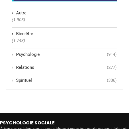
Autre
(1 905)
Bien-être
(1 743)
Psychologie
(914)
Relations
(277)
Spirituel
(306)
PSYCHOLOGIE SOCIALE
À travers ce blog, nous vous aidons à vous épanouir en vous faisant