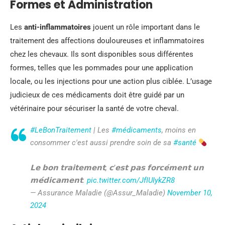
Formes et Administration
Les
anti-inflammatoires
jouent un rôle important dans le
traitement des affections douloureuses et inflammatoires
chez les chevaux. Ils sont disponibles sous différentes
formes, telles que les pommades pour une application
locale, ou les injections pour une action plus ciblée. L’usage
judicieux de ces médicaments doit être guidé par un
vétérinaire pour sécuriser la santé de votre cheval.
#LeBonTraitement
| Les
#médicaments
, moins en
consommer c'est aussi prendre soin de sa
#santé
𝗟𝗲 𝗯𝗼𝗻 𝘁𝗿𝗮𝗶𝘁𝗲𝗺𝗲𝗻𝘁, 𝗰’𝗲𝘀𝘁 𝗽𝗮𝘀 𝗳𝗼𝗿𝗰𝗲́𝗺𝗲𝗻𝘁 𝘂𝗻
𝗺𝗲́𝗱𝗶𝗰𝗮𝗺𝗲𝗻𝘁.
pic.twitter.com/JfIUIykZR8
— Assurance Maladie (@Assur_Maladie)
November 10,
2024