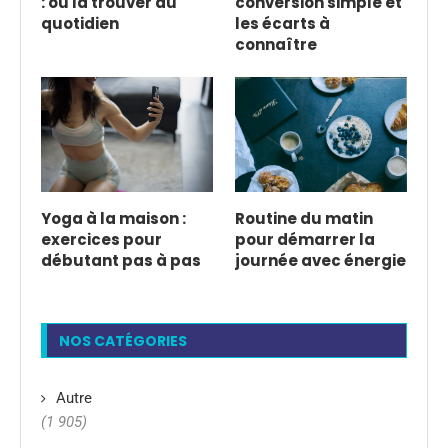
: où la trouver au
conversion simple et
quotidien
les écarts à
connaître
Yoga à la maison :
Routine du matin
exercices pour
pour démarrer la
débutant pas à pas
journée avec énergie
NOS CATÉGORIES
Autre
(1 905)