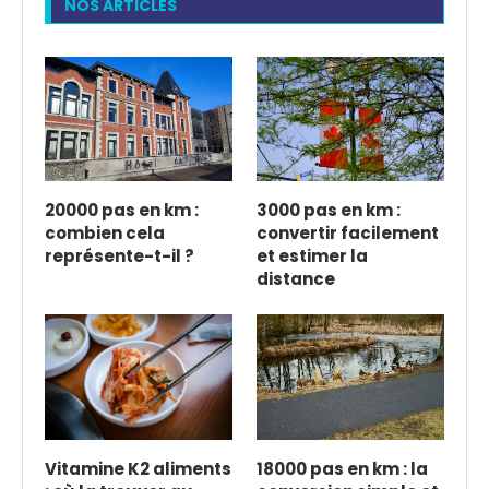
NOS ARTICLES
20000 pas en km :
3000 pas en km :
combien cela
convertir facilement
représente-t-il ?
et estimer la
distance
Vitamine K2 aliments
18000 pas en km : la