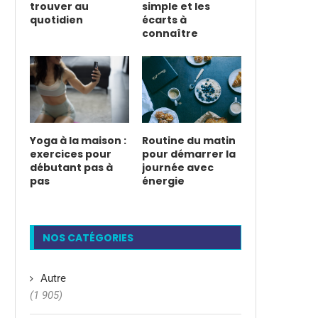
trouver au
simple et les
quotidien
écarts à
connaître
Yoga à la maison :
Routine du matin
exercices pour
pour démarrer la
débutant pas à
journée avec
pas
énergie
NOS CATÉGORIES
Autre
(1 905)