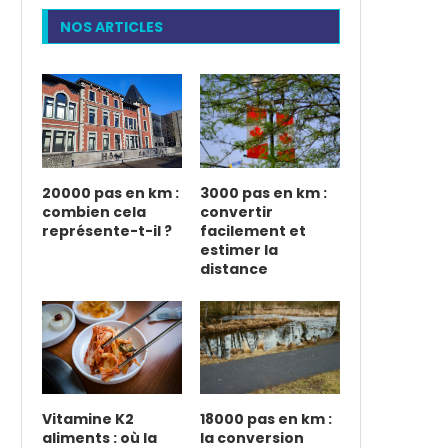
NOS ARTICLES
20000 pas en km :
3000 pas en km :
combien cela
convertir
représente-t-il ?
facilement et
estimer la
distance
Vitamine K2
18000 pas en km :
aliments : où la
la conversion