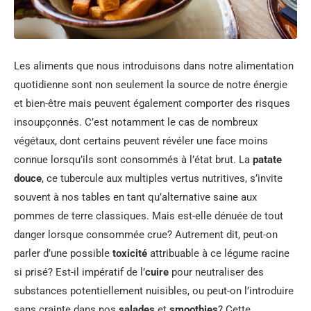
Les aliments que nous introduisons dans notre alimentation
quotidienne sont non seulement la source de notre énergie
et bien-être mais peuvent également comporter des risques
insoupçonnés. C’est notamment le cas de nombreux
végétaux, dont certains peuvent révéler une face moins
connue lorsqu’ils sont consommés à l’état brut. La
patate
douce
, ce tubercule aux multiples vertus nutritives, s’invite
souvent à nos tables en tant qu’alternative saine aux
pommes de terre classiques. Mais est-elle dénuée de tout
danger lorsque consommée crue? Autrement dit, peut-on
parler d’une possible
toxicité
attribuable à ce légume racine
si prisé? Est-il impératif de l’
cuire
pour neutraliser des
substances potentiellement nuisibles, ou peut-on l’introduire
sans crainte dans nos
salades
et
smoothies
? Cette