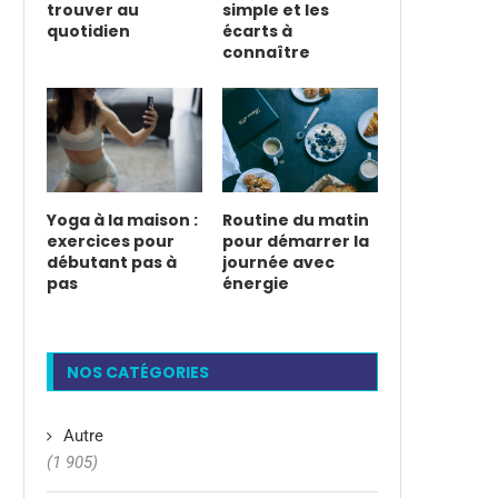
trouver au
simple et les
quotidien
écarts à
connaître
Yoga à la maison :
Routine du matin
exercices pour
pour démarrer la
débutant pas à
journée avec
pas
énergie
NOS CATÉGORIES
Autre
(1 905)