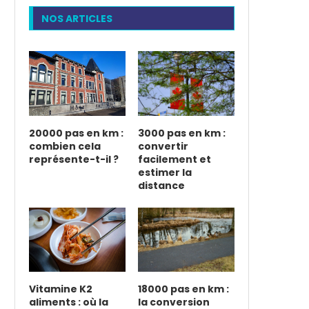
NOS ARTICLES
20000 pas en km :
3000 pas en km :
combien cela
convertir
représente-t-il ?
facilement et
estimer la
distance
Vitamine K2
18000 pas en km :
aliments : où la
la conversion