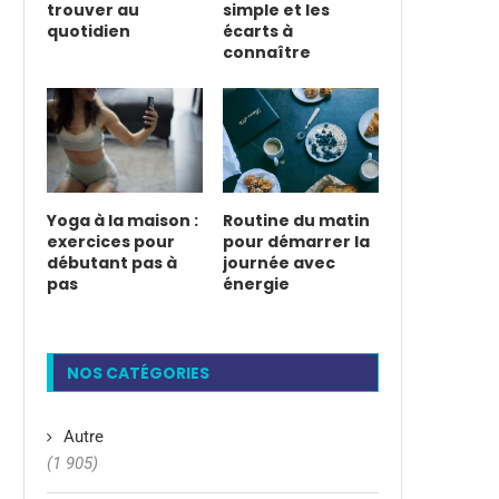
trouver au
simple et les
quotidien
écarts à
connaître
Yoga à la maison :
Routine du matin
exercices pour
pour démarrer la
débutant pas à
journée avec
pas
énergie
NOS CATÉGORIES
Autre
(1 905)