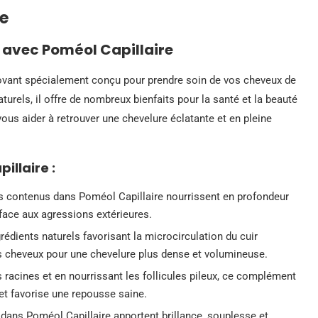
re
 avec Poméol Capillaire
vant spécialement conçu pour prendre soin de vos cheveux de
aturels, il offre de nombreux bienfaits pour la santé et la beauté
us aider à retrouver une chevelure éclatante et en pleine
illaire :
s contenus dans Poméol Capillaire nourrissent en profondeur
 face aux agressions extérieures.
édients naturels favorisant la microcirculation du cuir
s cheveux pour une chevelure plus dense et volumineuse.
 racines et en nourrissant les follicules pileux, ce complément
 et favorise une repousse saine.
dans Poméol Capillaire apportent brillance, souplesse et