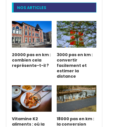
NOS ARTICLES
20000 pas en km :
3000 pas en km :
combien cela
convertir
représente-t-il ?
facilement et
estimer la
distance
Vitamine K2
18000 pas en km :
aliments : où la
la conversion