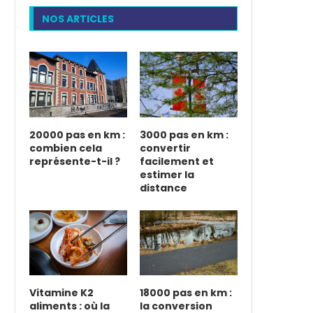
NOS ARTICLES
20000 pas en km :
3000 pas en km :
combien cela
convertir
représente-t-il ?
facilement et
estimer la
distance
Vitamine K2
18000 pas en km :
aliments : où la
la conversion