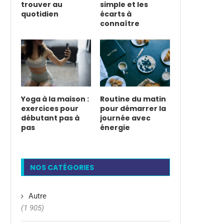
trouver au
simple et les
quotidien
écarts à
connaître
Yoga à la maison :
Routine du matin
exercices pour
pour démarrer la
débutant pas à
journée avec
pas
énergie
NOS CATÉGORIES
Autre
(1 905)