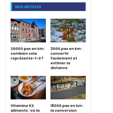
NOS ARTICLES
20000 pas en km :
3000 pas en km :
combien cela
convertir
représente-t-il ?
facilement et
estimer la
distance
Vitamine K2
18000 pas en km :
aliments : où la
la conversion