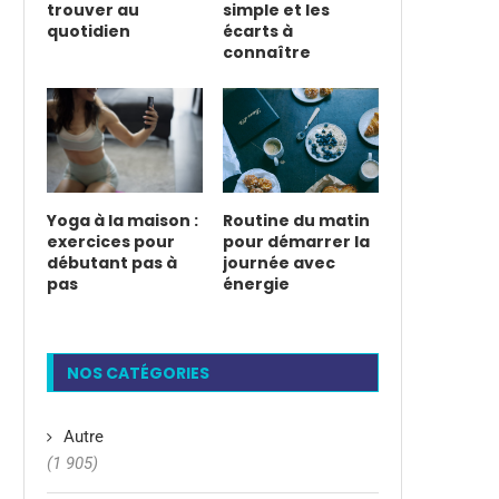
trouver au
simple et les
quotidien
écarts à
connaître
Yoga à la maison :
Routine du matin
exercices pour
pour démarrer la
débutant pas à
journée avec
pas
énergie
NOS CATÉGORIES
Autre
(1 905)