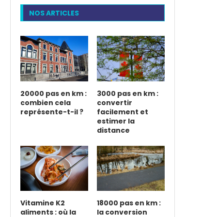
NOS ARTICLES
20000 pas en km :
3000 pas en km :
combien cela
convertir
représente-t-il ?
facilement et
estimer la
distance
Vitamine K2
18000 pas en km :
aliments : où la
la conversion