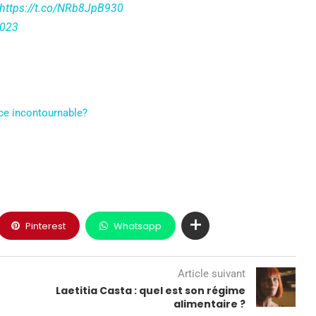
https://t.co/NRb8JpB930
2023
nce incontournable?
Pinterest
Whatsapp
Article suivant
Laetitia Casta : quel est son régime
alimentaire ?