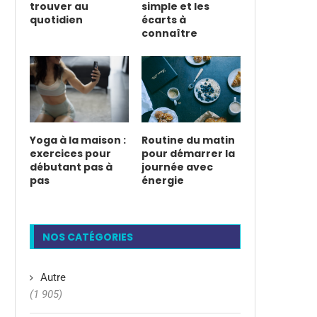
trouver au
simple et les
quotidien
écarts à
connaître
Yoga à la maison :
Routine du matin
exercices pour
pour démarrer la
débutant pas à
journée avec
pas
énergie
NOS CATÉGORIES
Autre
(1 905)