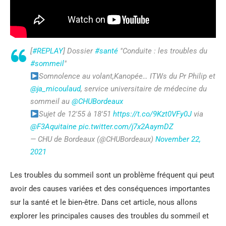
[
#REPLAY
] Dossier
#santé
"Conduite : les troubles du
#sommeil
"
Somnolence au volant,Kanopée… ITWs du Pr Philip et
@ja_micoulaud
, service universitaire de médecine du
sommeil au
@CHUBordeaux
Sujet de 12'55 à 18'51
https://t.co/9Kzt0VFy0J
via
@F3Aquitaine
pic.twitter.com/j7x2AaymDZ
— CHU de Bordeaux (@CHUBordeaux)
November 22,
2021
Les troubles du sommeil sont un problème fréquent qui peut
avoir des causes variées et des conséquences importantes
sur la santé et le bien-être. Dans cet article, nous allons
explorer les principales causes des troubles du sommeil et