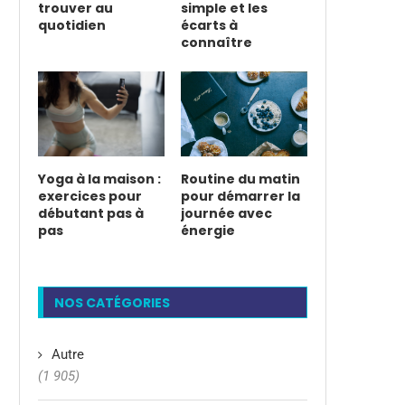
trouver au
simple et les
quotidien
écarts à
connaître
Yoga à la maison :
Routine du matin
exercices pour
pour démarrer la
débutant pas à
journée avec
pas
énergie
NOS CATÉGORIES
Autre
(1 905)