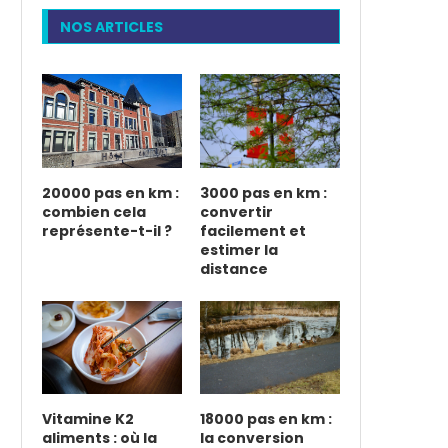
NOS ARTICLES
20000 pas en km :
3000 pas en km :
combien cela
convertir
représente-t-il ?
facilement et
estimer la
distance
Vitamine K2
18000 pas en km :
aliments : où la
la conversion