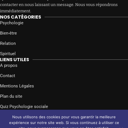
contacter en nous laissant un message. Nous vous répondrons
immédiatement.
NOS CATÉGORIES
Psychologie
Bien-être
Relation
Spirituel
LIENS UTILES
A propos
Contact
Mentions Légales
Plan du site
Quiz Psychologie sociale
SUIVEZ-NOUS SUR
Nous utilisons des cookies pour vous garantir la meilleure
Facebook
Twitter
Instagram
expérience sur notre site web. Si vous continuez à utiliser ce