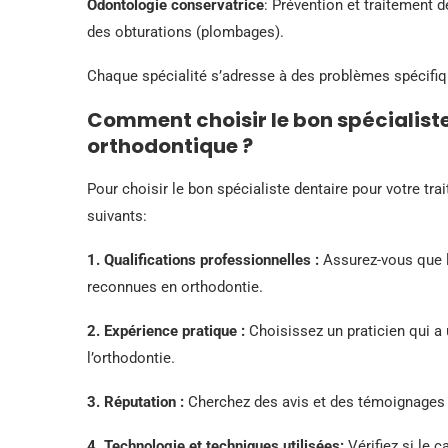
Odontologie conservatrice
: Prévention et traitement d
des obturations (plombages).
Chaque spécialité s’adresse à des problèmes spécifiq
Comment choisir le bon spécialist
orthodontique ?
Pour choisir le bon spécialiste dentaire pour votre t
suivants:
1.
Qualifications professionnelles
:
Assurez-vous que le
reconnues en orthodontie.
2.
Expérience pratique
:
Choisissez un praticien qui a
l’orthodontie.
3.
Réputation
:
Cherchez des avis et des témoignages d
4.
Technologie et techniques utilisées
:
Vérifiez si le 