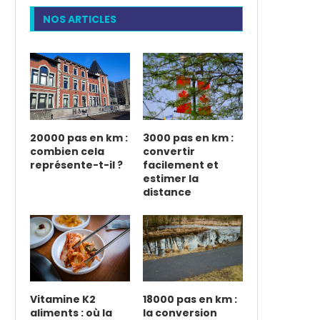
NOS ARTICLES
20000 pas en km :
3000 pas en km :
combien cela
convertir
représente-t-il ?
facilement et
estimer la
distance
Vitamine K2
18000 pas en km :
aliments : où la
la conversion