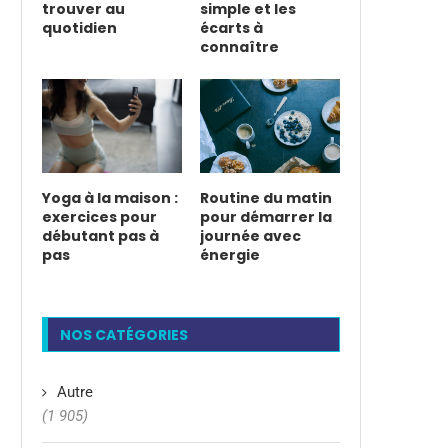
trouver au
simple et les
quotidien
écarts à
connaître
Yoga à la maison :
Routine du matin
exercices pour
pour démarrer la
débutant pas à
journée avec
pas
énergie
NOS CATÉGORIES
Autre
(1 905)