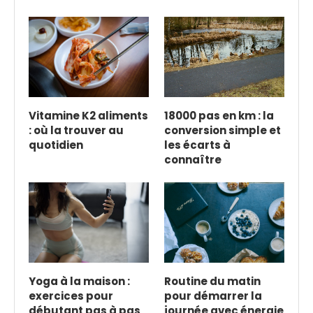
Vitamine K2 aliments
18000 pas en km : la
: où la trouver au
conversion simple et
quotidien
les écarts à
connaître
Yoga à la maison :
Routine du matin
exercices pour
pour démarrer la
débutant pas à pas
journée avec énergie