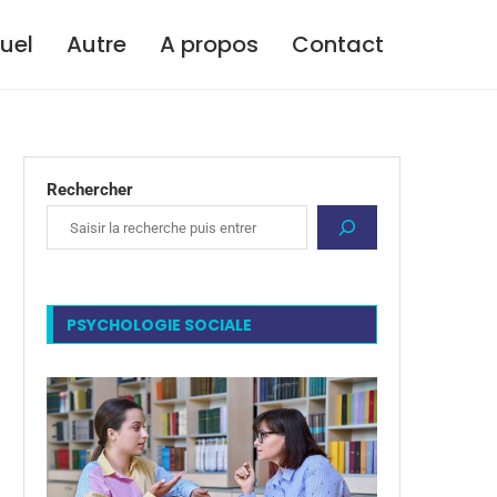
tuel
Autre
A propos
Contact
Rechercher
PSYCHOLOGIE SOCIALE