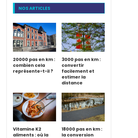
NOS ARTICLES
20000 pas en km :
3000 pas en km :
combien cela
convertir
représente-t-il ?
facilement et
estimer la
distance
Vitamine K2
18000 pas en km :
aliments : où la
la conversion