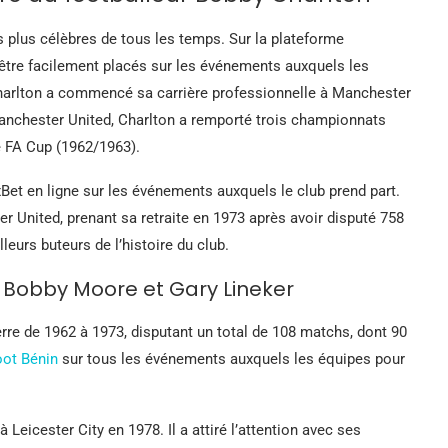
es plus célèbres de tous les temps. Sur la plateforme
être facilement placés sur les événements auxquels les
Charlton a commencé sa carrière professionnelle à Manchester
Manchester United, Charlton a remporté trois championnats
e FA Cup (1962/1963).
1xBet en ligne sur les événements auxquels le club prend part.
r United, prenant sa retraite en 1973 après avoir disputé 758
leurs buteurs de l’histoire du club.
 Bobby Moore et Gary Lineker
rre de 1962 à 1973, disputant un total de 108 matchs, dont 90
oot Bénin
sur tous les événements auxquels les équipes pour
.
eicester City en 1978. Il a attiré l’attention avec ses