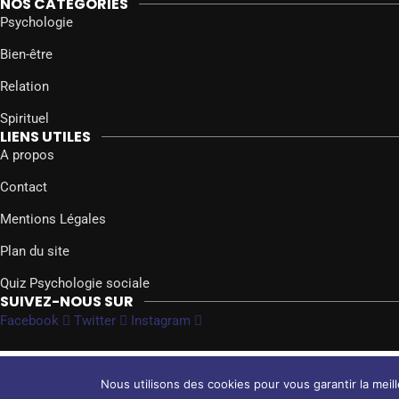
NOS CATÉGORIES
Psychologie
Bien-être
Relation
Spirituel
LIENS UTILES
A propos
Contact
Mentions Légales
Plan du site
Quiz Psychologie sociale
SUIVEZ-NOUS SUR
Facebook
Twitter
Instagram
Nous utilisons des cookies pour vous garantir la meil