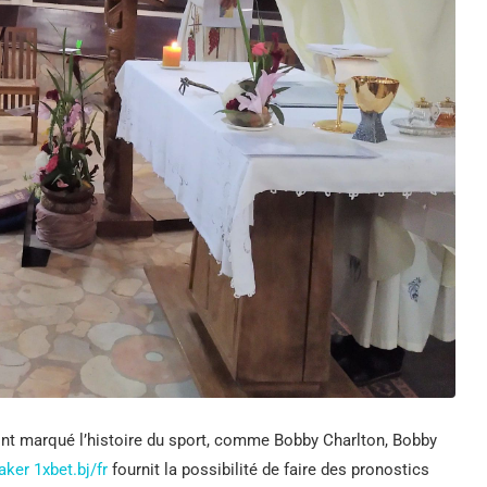
 ont marqué l’histoire du sport, comme Bobby Charlton, Bobby
ker 1xbet.bj/fr
fournit la possibilité de faire des pronostics