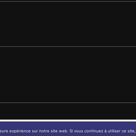
@2024 – Tous droits réservés.
Psychologie Sociale
leure expérience sur notre site web. Si vous continuez à utiliser ce sit