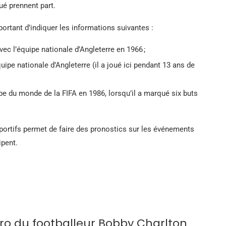
ué prennent part.
mportant d’indiquer les informations suivantes :
c l’équipe nationale d’Angleterre en 1966 ;
pe nationale d’Angleterre (il a joué ici pendant 13 ans de
upe du monde de la FIFA en 1986, lorsqu’il a marqué six buts
sportifs permet de faire des pronostics sur les événements
ipent.
 pro du footballeur Bobby Charlton