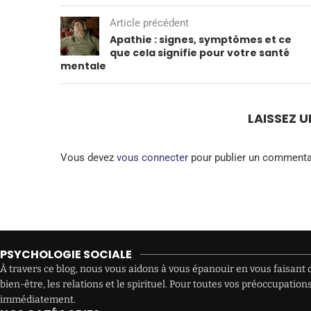
Article précédent
Apathie : signes, symptômes et ce
que cela signifie pour votre santé
mentale
LAISSEZ 
Vous devez
vous connecter
pour publier un commenta
PSYCHOLOGIE SOCIALE
À travers ce blog, nous vous aidons à vous épanouir en vous faisant d
bien-être, les relations et le spirituel. Pour toutes vos préoccupat
immédiatement.