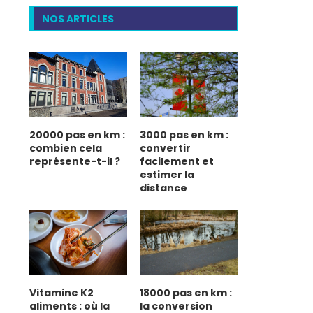
NOS ARTICLES
20000 pas en km :
3000 pas en km :
combien cela
convertir
représente-t-il ?
facilement et
estimer la
distance
Vitamine K2
18000 pas en km :
aliments : où la
la conversion