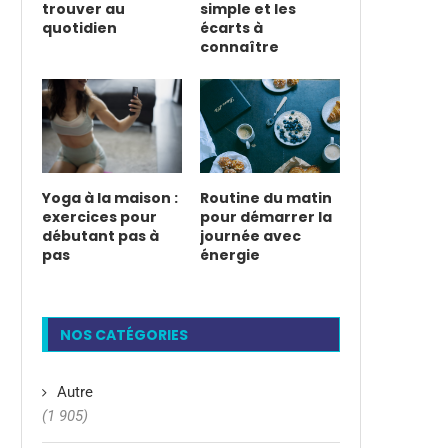
trouver au
simple et les
quotidien
écarts à
connaître
Yoga à la maison :
Routine du matin
exercices pour
pour démarrer la
débutant pas à
journée avec
pas
énergie
NOS CATÉGORIES
Autre
(1 905)