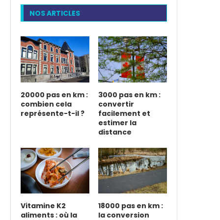
NOS ARTICLES
20000 pas en km :
3000 pas en km :
combien cela
convertir
représente-t-il ?
facilement et
estimer la
distance
Vitamine K2
18000 pas en km :
aliments : où la
la conversion