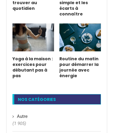
trouver au
simple et les
quotidien
écarts à
connaître
Yoga à la maison :
Routine du matin
exercices pour
pour démarrer la
débutant pas à
journée avec
pas
énergie
NOS CATÉGORIES
Autre
(1 905)