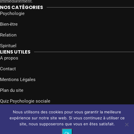
immédiatement.
NOS CATÉGORIES
Psychologie
Bien-être
Relation
Spirituel
LIENS UTILES
A propos
Contact
Mentions Légales
Plan du site
Quiz Psychologie sociale
SUIVEZ-NOUS SUR
Nous utilisons des cookies pour vous garantir la meilleure
Facebook
Twitter
Instagram
expérience sur notre site web. Si vous continuez à utiliser ce
site, nous supposerons que vous en êtes satisfait.
@2024 – Tous droits réservés.
Psychologie Sociale
Ok