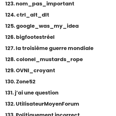
123. nom_pas_important
124. ctrl_alt_dlt
125. google_was_my_idea
126. bigfootestréel
127. la troisième guerre mondiale
128. colonel_mustards_rope
129. OVNI_croyant
130. Zone52
131. j’ai une question
132. UtilisateurMoyenForum
133. Politiquement incorrect