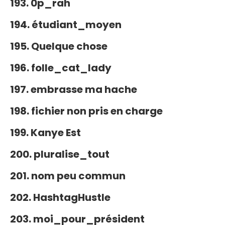
193. 0p_rah
194. étudiant_moyen
195. Quelque chose
196. folle_cat_lady
197. embrasse ma hache
198. fichier non pris en charge
199. Kanye Est
200. pluralise_tout
201. nom peu commun
202. HashtagHustle
203. moi_pour_président