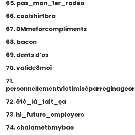
65. pas_mon_1er_rodéo
66. coolshirtbra
67. DMmeforcompliments
68. bacon
69. dents d’os
70. valide8moi
71.
personnellementvictimiséparreginageo
72. été_là_fait_ça
73. hi_future_employers
74. chalametbmybae