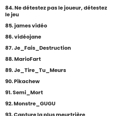
84. Ne détestez pas le joueur, détestez
le jeu
85. james vidéo
86. vidéojane
87. Je_Fais_Destruction
88. MarioFart
89. Je_Tire_Tu_Meurs
90. Pikachew
91. Semi_Mort
92. Monstre_GUGU
93. Capture la plus meurtrière