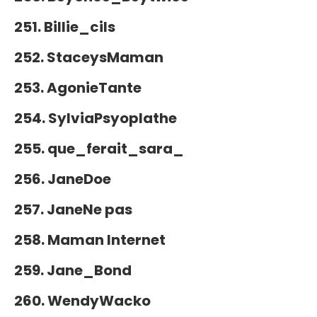
251. Billie_cils
252. StaceysMaman
253. AgonieTante
254. SylviaPsyoplathe
255. que_ferait_sara_
256. JaneDoe
257. JaneNe pas
258. Maman Internet
259. Jane_Bond
260. WendyWacko