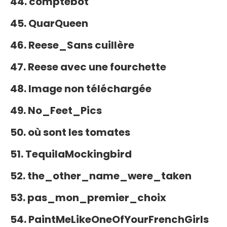
44. comptebot
45. QuarQueen
46. ​​Reese_Sans cuillère
47. Reese avec une fourchette
48. Image non téléchargée
49. No_Feet_Pics
50. où sont les tomates
51. TequilaMockingbird
52. the_other_name_were_taken
53. pas_mon_premier_choix
54. PaintMeLikeOneOfYourFrenchGirls