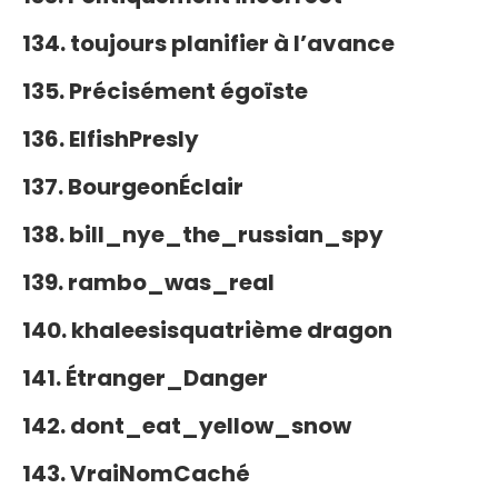
134. toujours planifier à l’avance
135. Précisément égoïste
136. ElfishPresly
137. BourgeonÉclair
138. bill_nye_the_russian_spy
139. rambo_was_real
140. khaleesisquatrième dragon
141. Étranger_Danger
142. dont_eat_yellow_snow
143. VraiNomCaché