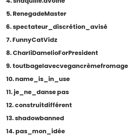
4. shaquille.avoine
5. RenegadeMaster
6. spectateur_discrétion_avisé
7. FunnyCatVidz
8. CharliDamelioForPresident
9. toutbagelavecvegancrèmefromage
10. name_is_in_use
11. je_ne_danse pas
12. construitdifférent
13. shadowbanned
14. pas_mon_idée