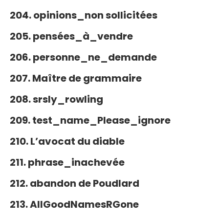
204. opinions_non sollicitées
205. pensées_à_vendre
206. personne_ne_demande
207. Maître de grammaire
208. srsly_rowling
209. test_name_Please_ignore
210. L’avocat du diable
211. phrase_inachevée
212. abandon de Poudlard
213. AllGoodNamesRGone