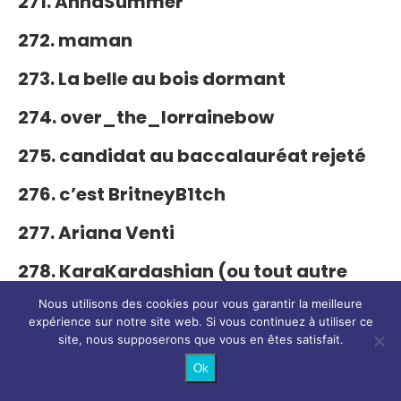
271. AnnaSummer
272. maman
273. La belle au bois dormant
274. over_the_lorrainebow
275. candidat au baccalauréat rejeté
276. c’est BritneyB1tch
277. Ariana Venti
278. KaraKardashian (ou tout autre
nom K)
Nous utilisons des cookies pour vous garantir la meilleure
expérience sur notre site web. Si vous continuez à utiliser ce
279. 100% de ce pari
site, nous supposerons que vous en êtes satisfait.
Noms d’utilisateur drôles pour les
Ok
gars