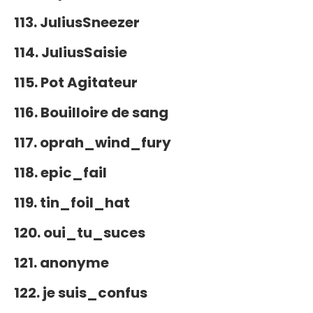
113. JuliusSneezer
114. JuliusSaisie
115. Pot Agitateur
116. Bouilloire de sang
117. oprah_wind_fury
118. epic_fail
119. tin_foil_hat
120. oui_tu_suces
121. anonyme
122. je suis_confus