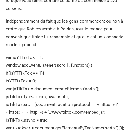
lorsque vous tenez compte du complot, commence à avoir
du sens.
Indépendamment du fait que les gens commencent ou non à
croire que Rob ressemble à Roldan, tout le monde peut
convenir que Khloe lui ressemble et qu’elle est un « sonnerie
morte » pour lui.
var isYTTikTok = 1;
window.addEventListener(‘scroll’, function() {
if(isYTTikTok == 1){
isYTTikTok = 0;
var jsTikTok = document.createElement(‘script’);
jsTikTok.type= »text/javascript »;
jsTikTok.src = (document.location.protocol == « https: » ?
« https: » : « http: ») + ‘//www.tiktok.com/embed.js’;
jsTikTok.async = true;
var tiktokscr = document.getElementsByTagName(‘script’)[0];