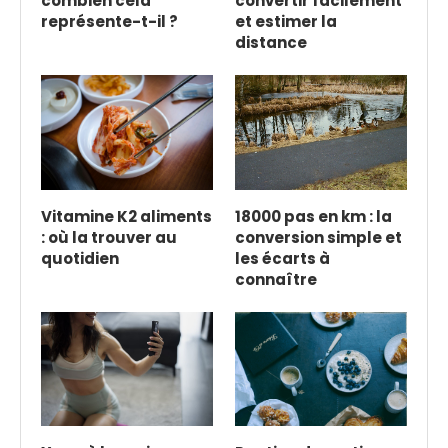
combien cela
convertir facilement
représente-t-il ?
et estimer la
distance
Vitamine K2 aliments
18000 pas en km : la
: où la trouver au
conversion simple et
quotidien
les écarts à
connaître